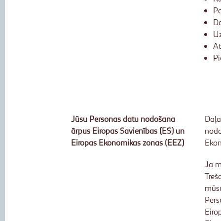
Pa
Da
U
At
P
Jūsu Personas datu nodošana
Daļa
ārpus Eiropas Savienības (ES) un
nodo
Eiropas Ekonomikas zonas (EEZ)
Ekon
Ja m
Treš
mūsu
Pers
Eiro