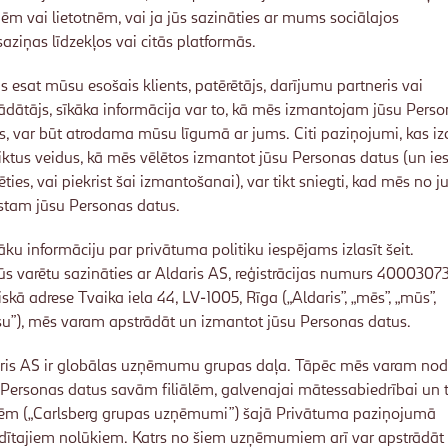
nēm vai lietotnēm, vai ja jūs sazināties ar mums sociālajos
saziņas līdzekļos vai citās platformās.
ūs esat mūsu esošais klients, patērētājs, darījumu partneris vai
ādātājs, sīkāka informācija var to, kā mēs izmantojam jūsu Pers
s, var būt atrodama mūsu līgumā ar jums. Citi paziņojumi, kas iz
iktus veidus, kā mēs vēlētos izmantot jūsu Personas datus (un ie
ēties, vai piekrist šai izmantošanai), var tikt sniegti, kad mēs no 
stam jūsu Personas datus.
āku informāciju par privātuma politiku
iespējams izlasīt šeit.
jūs varētu sazināties ar Aldaris AS, reģistrācijas numurs 4000307
iskā adrese Tvaika iela 44, LV-1005, Rīga („Aldaris”, „mēs”, „mūs”,
u”), mēs varam apstrādāt un izmantot jūsu Personas datus.
ris AS ir globālas uzņēmumu grupas daļa. Tāpēc mēs varam nod
 Personas datus savām filiālēm, galvenajai mātessabiedrībai un 
lēm („
Carlsberg grupas uzņēmumi
”) šajā Privātuma paziņojumā
dītajiem nolūkiem. Katrs no šiem uzņēmumiem arī var apstrādāt