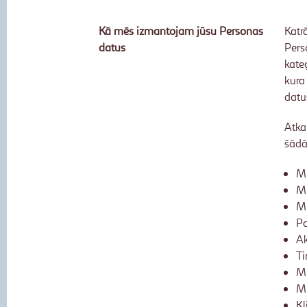
Kā mēs izmantojam jūsu Personas
Katr
datus
Pers
kate
kura
datu
Atka
šādā
Mū
Mū
Mū
P
Ak
Ti
Mū
Mū
Kl