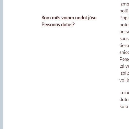
izma
nolū
Kam mēs varam nodot jūsu
Papi
Personas datus?
note
pers
kons
ties
snie
Pers
lai 
izpi
vai 
Lai 
datu
kurā