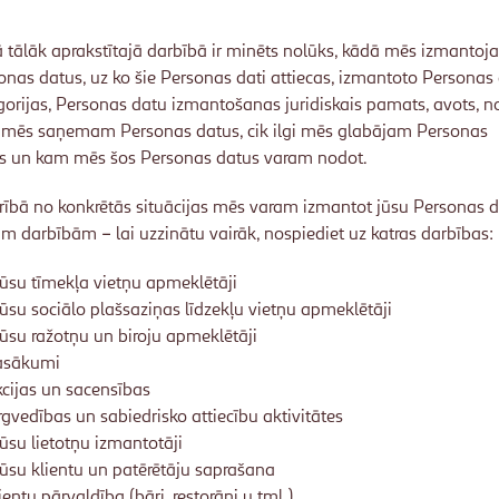
ā tālāk aprakstītajā darbībā ir minēts nolūks, kādā mēs izmanto
onas datus, uz ko šie Personas dati attiecas, izmantoto Personas
gorijas, Personas datu izmantošanas juridiskais pamats, avots, n
 mēs saņemam Personas datus, cik ilgi mēs glabājam Personas
s un kam mēs šos Personas datus varam nodot.
rībā no konkrētās situācijas mēs varam izmantot jūsu Personas 
m darbībām – lai uzzinātu vairāk, nospiediet uz katras darbības:
su tīmekļa vietņu apmeklētāji
su sociālo plašsaziņas līdzekļu vietņu apmeklētāji
su ražotņu un biroju apmeklētāji
asākumi
cijas un sacensības
rgvedības un sabiedrisko attiecību aktivitātes
su lietotņu izmantotāji
su klientu un patērētāju saprašana
ientu pārvaldība (bāri, restorāni u.tml.)