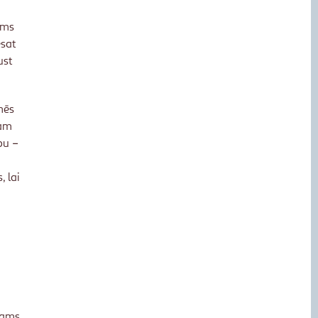
jums
esat
ust
mēs
ram
bu –
, lai
šams