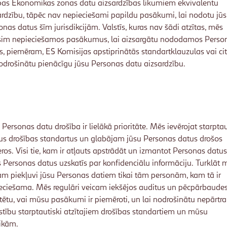
pas Ekonomikas zonas datu aizsardzības likumiem ekvivalentu
ardzību, tāpēc nav nepieciešami papildu pasākumi, lai nodotu jū
onas datus šīm jurisdikcijām. Valstīs, kuras nav šādi atzītas, mēs
sim nepieciešamos pasākumus, lai aizsargātu nododamos Perso
s, piemēram, ES Komisijas apstiprinātās standartklauzulas vai cit
nodrošinātu pienācīgu jūsu Personas datu aizsardzību.
 Personas datu drošība ir lielākā prioritāte. Mēs ievērojat starptau
tus drošības standartus un glabājam jūsu Personas datus drošos
eros. Visi tie, kam ir atļauts apstrādāt un izmantot Personas datus
s Personas datus uzskatīs par konfidenciālu informāciju. Turklāt 
m piekļuvi jūsu Personas datiem tikai tām personām, kam tā ir
eciešama. Mēs regulāri veicam iekšējos auditus un pēcpārbaudes,
rtētu, vai mūsu pasākumi ir piemēroti, un lai nodrošinātu nepārtr
lstību starptautiski atzītajiem drošības standartiem un mūsu
tikām.