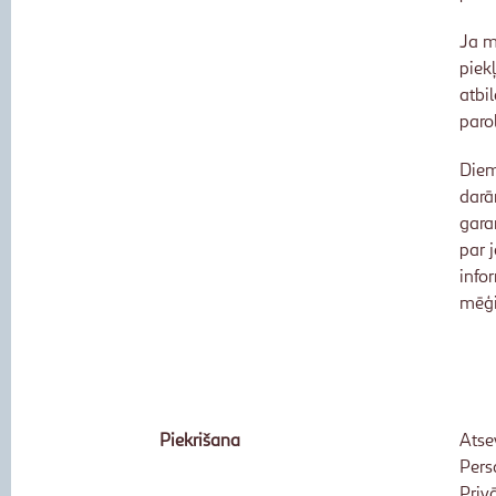
Ja m
piek
atbi
parol
Diem
darā
gara
par 
info
mēģi
Piekrišana
Atse
Pers
Priv