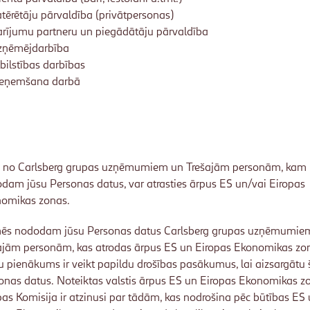
tērētāju pārvaldība (privātpersonas)
rījumu partneru un piegādātāju pārvaldība
zņēmējdarbība
bilstības darbības
ieņemšana darbā
 no Carlsberg grupas uzņēmumiem un Trešajām personām, kam
dam jūsu Personas datus, var atrasties ārpus ES un/vai Eiropas
omikas zonas.
ēs nododam jūsu Personas datus Carlsberg grupas uzņēmumie
ajām personām, kas atrodas ārpus ES un Eiropas Ekonomikas zo
 pienākums ir veikt papildu drošības pasākumus, lai aizsargātu 
onas datus. Noteiktas valstis ārpus ES un Eiropas Ekonomikas z
pas Komisija ir atzinusi par tādām, kas nodrošina pēc būtības ES