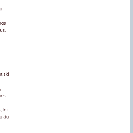
su
nas
us,
tiski
,
mēs
 lai
auktu