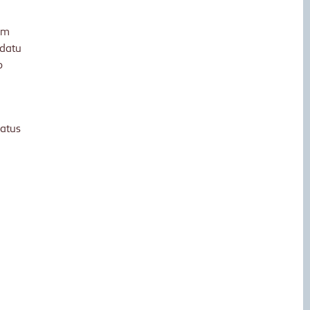
jam
 datu
o
datus