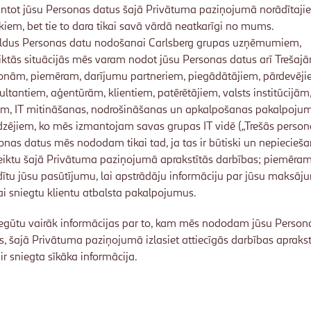
ntot jūsu Personas datus šajā Privātuma paziņojumā norādītaji
kiem, bet tie to dara tikai savā vārdā neatkarīgi no mums.
ldus Personas datu nodošanai Carlsberg grupas uzņēmumiem,
iktās situācijās mēs varam nodot jūsu Personas datus arī Trešaj
onām, piemēram, darījumu partneriem, piegādātājiem, pārdevēji
ultantiem, aģentūrām, klientiem, patērētājiem, valsts institūcijām
ām, IT mitināšanas, nodrošināšanas un apkalpošanas pakalpoju
dzējiem, ko mēs izmantojam savas grupas IT vidē („Trešās person
onas datus mēs nododam tikai tad, ja tas ir būtiski un nepiecieša
veiktu šajā Privātuma paziņojumā aprakstītās darbības; piemēram,
ldītu jūsu pasūtījumu, lai apstrādāju informāciju par jūsu maksā
lai sniegtu klientu atbalsta pakalpojumus.
iegūtu vairāk informācijas par to, kam mēs nododam jūsu Person
s, šajā Privātuma paziņojumā izlasiet attiecīgās darbības aprakst
 ir sniegta sīkāka informācija.