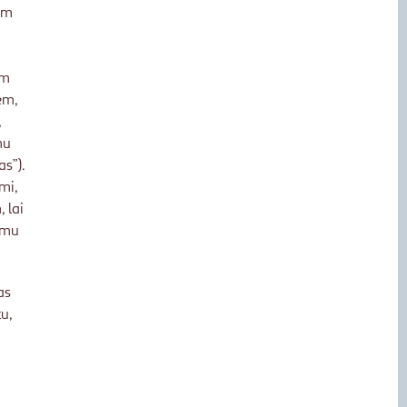
em
ām
em,
,
mu
as”).
mi,
 lai
jumu
as
u,