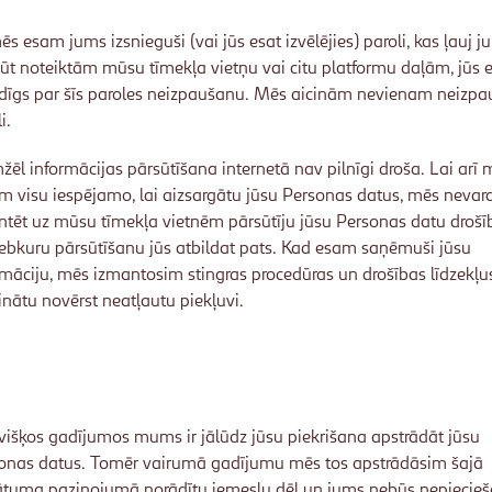
ēs esam jums izsnieguši (vai jūs esat izvēlējies) paroli, kas ļauj 
ļūt noteiktām mūsu tīmekļa vietņu vai citu platformu daļām, jūs 
ldīgs par šīs paroles neizpaušanu. Mēs aicinām nevienam neizpa
i.
žēl informācijas pārsūtīšana internetā nav pilnīgi droša. Lai arī 
m visu iespējamo, lai aizsargātu jūsu Personas datus, mēs neva
ntēt uz mūsu tīmekļa vietnēm pārsūtīju jūsu Personas datu drošī
jebkuru pārsūtīšanu jūs atbildat pats. Kad esam saņēmuši jūsu
rmāciju, mēs izmantosim stingras procedūras un drošības līdzekļus
nātu novērst neatļautu piekļuvi.
višķos gadījumos mums ir jālūdz jūsu piekrišana apstrādāt jūsu
onas datus. Tomēr vairumā gadījumu mēs tos apstrādāsim šajā
ātuma paziņojumā norādītu iemeslu dēļ un jums nebūs nepiecie