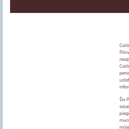
Carl
Piln
neap
Carl
pers
uzla
info
Šis 
saņe
pieg
mums
miji