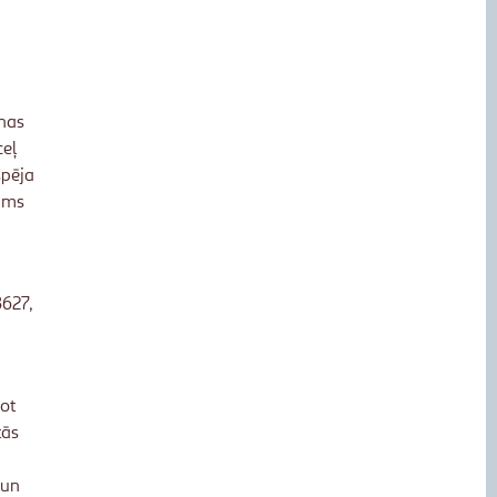
onas
ceļ
spēja
jums
3627,
ot
tās
 un