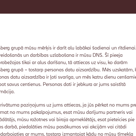
sberg grupā mūsu mērķis ir darīt alu labākai šodienai un rītdienai
veidošanās un darbības uzlabošana ir mūsu DNS. Šī pieeja
robežojas tikai ar alus darīšanu, tā attiecas uz visu, ko darām
sberg grupā – tostarp personas datu aizsardzību. Mēs uzskatām, 
onas datu aizsardzība ir ļoti svarīga, un mēs katru dienu cenšami
bot savus centienus. Personas dati ir jebkura ar jums saistītā
rmācija.
Privātuma paziņojums uz jums attiecas, ja jūs pērkat no mums pr
mat no mums pakalpojumus, esat mūsu darījumu partneris vai
ādātājs, mūsu ražotnes vai biroja apmeklētājs, esat pieteicies pie
 darbā, piedalāties mūsu pasākumos vai akcijām vai citādi
edarbojaties ar mums, tostarp izmantojat kādu no mūsu tīmekļa