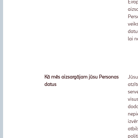
Eiro
aizs
Pers
veik
datu
lai 
Kā mēs aizsargājam jūsu Personas
Jūsu
datus
atzī
serv
visu
doda
nepi
izvē
atbi
poli