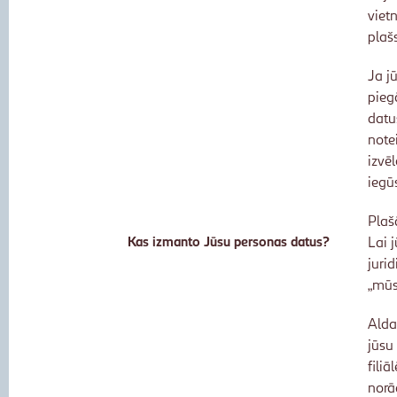
viet
plaš
Ja j
pieg
datu
note
izvēl
iegū
Plaš
Kas izmanto Jūsu personas datus?
Lai 
jurid
„mūs
Alda
jūsu
filiā
norā